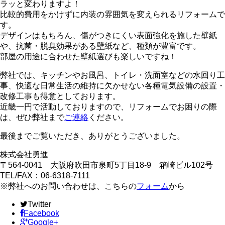
ラッと変わりますよ！
比較的費用をかけずに内装の雰囲気を変えられるリフォームで
す。
デザインはもちろん、傷がつきにくい表面強化を施した壁紙
や、抗菌・脱臭効果がある壁紙など、種類が豊富です。
部屋の用途に合わせた壁紙選びも楽しいですね！
弊社では、キッチンやお風呂、トイレ・洗面室などの水回り工
事、快適な日常生活の維持に欠かせない各種電気設備の設置・
改修工事も得意としております。
近畿一円で活動しておりますので、リフォームでお困りの際
は、ぜひ弊社まで
ご連絡
ください。
最後までご覧いただき、ありがとうございました。
株式会社勇進
〒564-0041 大阪府吹田市泉町5丁目18-9 箱崎ビル102号
TEL/FAX：06-6318-7111
※弊社へのお問い合わせは、こちらの
フォーム
から
Twitter
Facebook
Google+