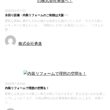
2022年2月17日
水回り設備・内装リフォームのご依頼は大阪･･･
豊富な実績に裏打ちされた確かな技術をお届けいたします 「そろそろ新し
いキッチンに替えたいな」 「掃除がしやすいお風呂にしたい」 「くすんだ
壁 …
株式会社勇進
お知らせ
2022年1月24日
内装リフォームで理想の空間を！
新春とは名ばかりの厳しい寒さが続いておりますが、皆さまはいかがお過ご
しでしょうか？ さて、今回は弊社のお仕事情報を発信いたします。 内装リ
フ …