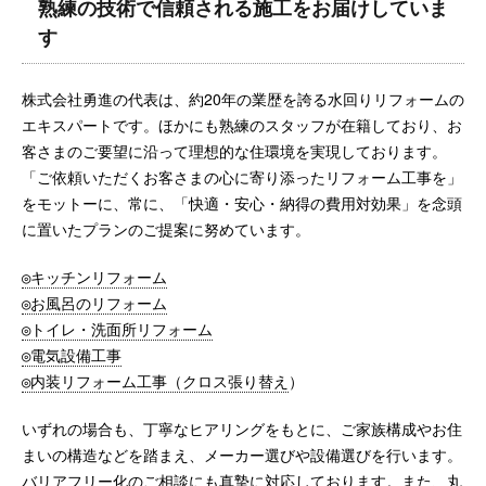
熟練の技術で信頼される施工をお届けしていま
す
株式会社勇進の代表は、約20年の業歴を誇る水回りリフォームの
エキスパートです。ほかにも熟練のスタッフが在籍しており、お
客さまのご要望に沿って理想的な住環境を実現しております。
「ご依頼いただくお客さまの心に寄り添ったリフォーム工事を」
をモットーに、常に、「快適・安心・納得の費用対効果」を念頭
に置いたプランのご提案に努めています。
◎キッチンリフォーム
◎お風呂のリフォーム
◎トイレ・洗面所リフォーム
◎電気設備工事
◎内装リフォーム工事（クロス張り替え
）
いずれの場合も、丁寧なヒアリングをもとに、ご家族構成やお住
まいの構造などを踏まえ、メーカー選びや設備選びを行います。
バリアフリー化のご相談にも真摯に対応しております。また、丸