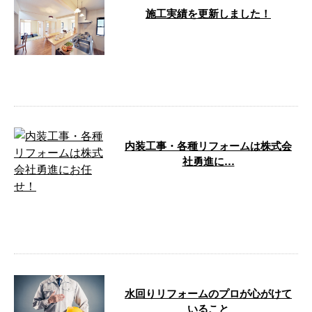
施工実績を更新しました！
こんにちは！大阪府吹田市の株式
会社勇進です。 弊社は近畿一円
にて、戸建て住宅・アパート・マ
ンションを …
内装工事・各種リフォームは株式会
社勇進に…
こんにちは！株式会社勇進です。
弊社では、大阪府吹田市に拠点を
置き、内装工事や水回りリフォー
ムなどの …
水回りリフォームのプロが心がけて
いること