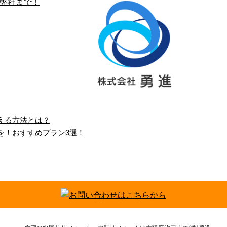
える方法とは？
を！おすすめプラン3選！
・水回りリフォームの
ホームページを開設しまし
用命は弊社まで…
た。
んにちは！大阪府吹
株式会社勇進では、新
市を拠点に、近畿一
たにホームページを開
で活動している株式
設しました。 これまで
社勇進です。 弊社
以上にご依頼主さまに
、戸建て住宅のほか
ご満足いただける施 …
…