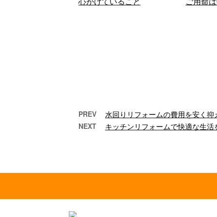
PREV
水回りリフォームの費用を安く抑
NEXT
キッチンリフォームで快適な生活
水回りリフォームのプロが
内装
心がけていること
ご
こんにちは！大阪府吹
こ
田市に拠点を置き、内
田
装工事・各種リフォー
円
ムを手がける株式会社
会
勇進です！ 今回は「 …
は