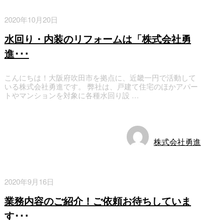
2020年10月20日
水回り・内装のリフォームは「株式会社勇
進･･･
こんにちは！大阪府吹田市を拠点に、近畿一円で活動して
いる株式会社勇進です。 弊社は、戸建て住宅のほかアパー
トやマンションを対象に各種水回り設 …
お知らせ
株式会社勇進
2020年9月16日
業務内容のご紹介！ご依頼お待ちしていま
す･･･